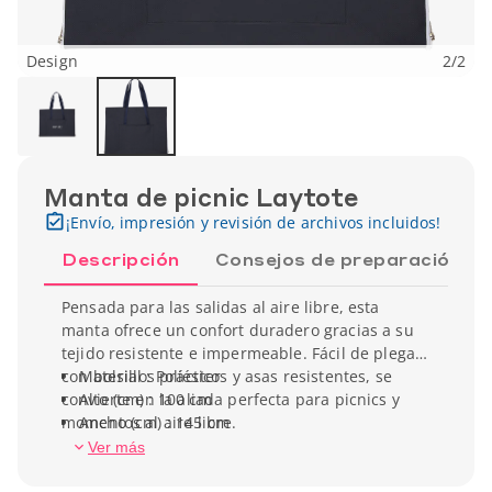
Design
2
/
2
Manta de picnic Laytote
¡Envío, impresión y revisión de archivos incluidos!
Descripción
Consejos de preparación
Pensada para las salidas al aire libre, esta
manta ofrece un confort duradero gracias a su
tejido resistente e impermeable. Fácil de plegar,
con bolsillos prácticos y asas resistentes, se
Material : Poliéster
convierte en la aliada perfecta para picnics y
Alto (cm) : 100 cm
momentos al aire libre.
Ancho (cm) : 145 cm
Peso unitario : 615 g
Ver más