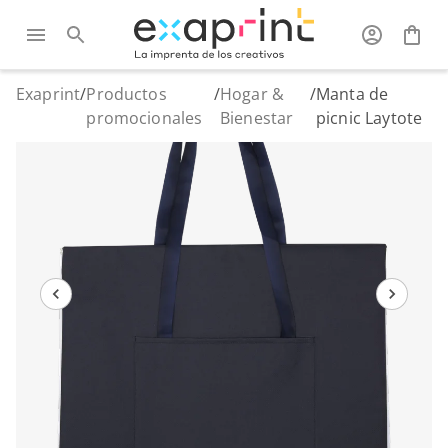
Exaprint
/
Productos
/
Hogar &
/
Manta de
promocionales
Bienestar
picnic Laytote