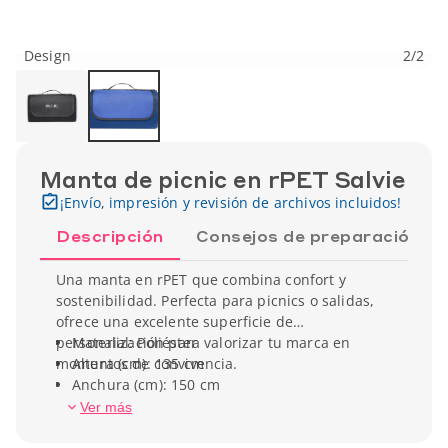
Design
2
/
2
Manta de picnic en rPET Salvie
¡Envío, impresión y revisión de archivos incluidos!
Descripción
Consejos de preparación
Una manta en rPET que combina confort y
sostenibilidad. Perfecta para picnics o salidas,
ofrece una excelente superficie de
personalización para valorizar tu marca en
Material: Poliéster
momentos de convivencia.
Altura (cm): 135 cm
Anchura (cm): 150 cm
Peso unitario: 550 gr
Ver más