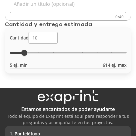
Añadir un título (opcional)
0
/
40
Cantidad y entrega estimada
Cantidad
5 ej. min
614 ej. max
Estamos encantados de poder ayudarte
Todo el equipo de Exaprint está aquí para responder a tus
preguntas y acompañarte en tus proyectos.
1. Por teléfono