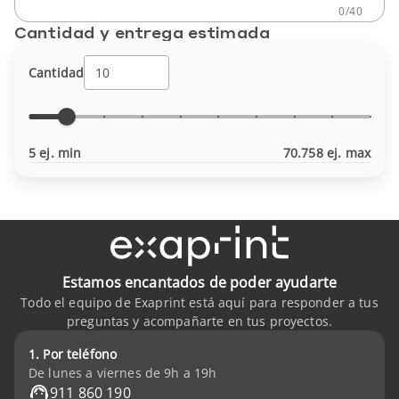
0
/
40
Cantidad y entrega estimada
Cantidad
5 ej. min
70.758 ej. max
Estamos encantados de poder ayudarte
Todo el equipo de Exaprint está aquí para responder a tus
preguntas y acompañarte en tus proyectos.
1. Por teléfono
De lunes a viernes de 9h a 19h
911 860 190