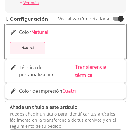
marca.
Peso unitario : 255 g
Ver más
1. Conf­iguración
Visualización detallada
Color
Natural
Natural
Transferencia
Técnica de
personalización
térmica
Color de impresión
Cuatri
Añade un título a este artículo
Puedes añadir un título para identificar tus artículos
fácilmente en la transferencia de tus archivos y en el
seguimiento de tu pedido.