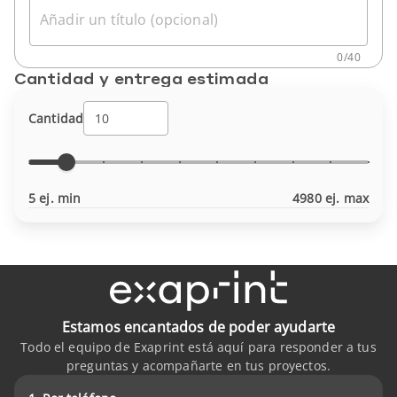
Añadir un título (opcional)
0
/
40
Cantidad y entrega estimada
Cantidad
5 ej. min
4980 ej. max
Estamos encantados de poder ayudarte
Todo el equipo de Exaprint está aquí para responder a tus
preguntas y acompañarte en tus proyectos.