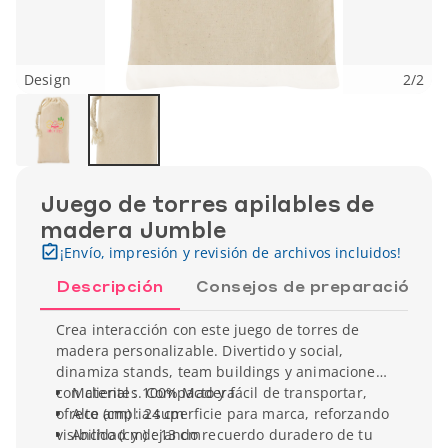
Design
2
/
2
Juego de torres apilables de
madera Jumble
¡Envío, impresión y revisión de archivos incluidos!
Descripción
Consejos de preparación
Crea interacción con este juego de torres de
madera personalizable. Divertido y social,
dinamiza stands, team buildings y animaciones
con clientes. Compacto y fácil de transportar,
Material : 100% Madera
ofrece amplia superficie para marca, reforzando
Alto (cm) : 24 cm
visibilidad y dejando recuerdo duradero de tu
Ancho (cm) : 13 cm