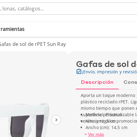
erramientas
Gafas de sol de rPET Sun Ray
Gafas de sol 
¡Envío, impresión y revisi
Descripción
Cons
Aporta un toque moderno y
plástico reciclado rPET. L
mismo tiempo que ponen en
superficie personalizable 
Material: Plástico
verano y regalos promocio
Alto (cm): 5 cm
Ancho (cm): 14,5 cm
Profundidad (cm): 15 cm
Ver más