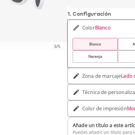
Peso unitario: 23 g
1. Conf­iguración
Color
Blanco
Blanco
A
3
/
5
Naranja
Zona de marcaje
Lado 
Técnica de personaliz
Color de impresión
Mo
Añade un título a este artí
Puedes añadir un título para i