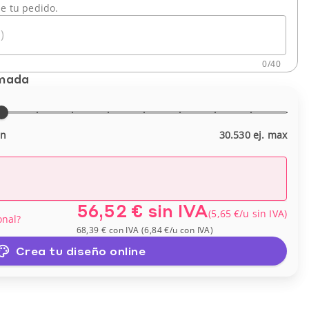
de tu pedido.
)
0
/
40
imada
in
30.530 ej. max
56,52 €
sin IVA
(
5,65 €
/u
sin IVA
)
onal?
68,39 €
con IVA
(
6,84 €
/u
con IVA
)
Crea tu diseño online