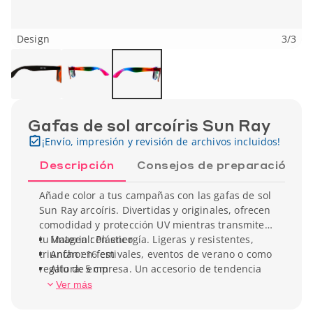
Design
3
/
3
Gafas de sol arcoíris Sun Ray
¡Envío, impresión y revisión de archivos incluidos!
Descripción
Consejos de preparación
Añade color a tus campañas con las gafas de sol
Sun Ray arcoíris. Divertidas y originales, ofrecen
comodidad y protección UV mientras transmiten
tu imagen con energía. Ligeras y resistentes,
Material: Plástico
triunfan en festivales, eventos de verano o como
Ancho: 16 cm
regalo de empresa. Un accesorio de tendencia
Altura: 5 cm
que no pasa desapercibido.
Peso unitario: 24 g
Ver más