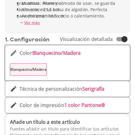
gran altura. Firme y cómoda de usar, se guarda
Material : Aluminio
fácilmente en su bolsa de algodón. Perfecta
Alto (cm) : 21,5 cm
para entrenamiento, ocio o calentamiento.
Ancho (cm) : 14,5 cm
Peso unitario : 150 g
Ver más
1. Conf­iguración
Visualización detallada
Color
Blanquecino/Madera
Blanquecino/Madera
Técnica de personalización
Serigrafía
Color de impresión
1 color Pantone®
Añade un título a este artículo
Puedes añadir un título para identificar tus artículos