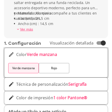
saltar entregada en una funda reciclada. Un
accesorio deportivo moderno, perfecto para una
personalización que acompañe a tus clientes en
Material : Aluminio
sus actividades.
Alto (cm) : 21,5 cm
Ancho (cm) : 14,5 cm
Peso unitario : 150 g
Ver más
1. Conf­iguración
Visualización detallada
Color
Verde manzana
Verde manzana
Rojo
Técnica de personalización
Serigrafía
Color de impresión
1 color Pantone®
Añade un título a este artículo