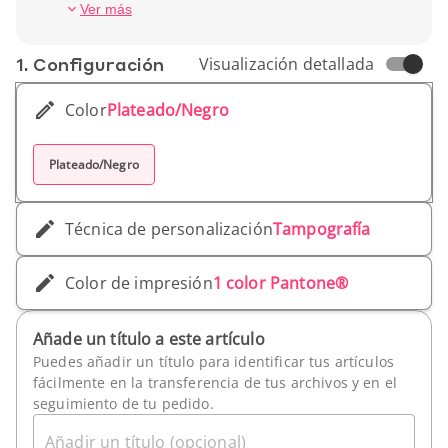
taller.
Profundidad (cm) : 5,5 cm
Ver más
Peso unitario : 604 g
1. Conf­iguración
Visualización detallada
Color
Plateado/Negro
Plateado/Negro
Técnica de personalización
Tampografía
Color de impresión
1 color Pantone®
Añade un título a este artículo
Puedes añadir un título para identificar tus artículos
fácilmente en la transferencia de tus archivos y en el
seguimiento de tu pedido.
Añadir un título (opcional)