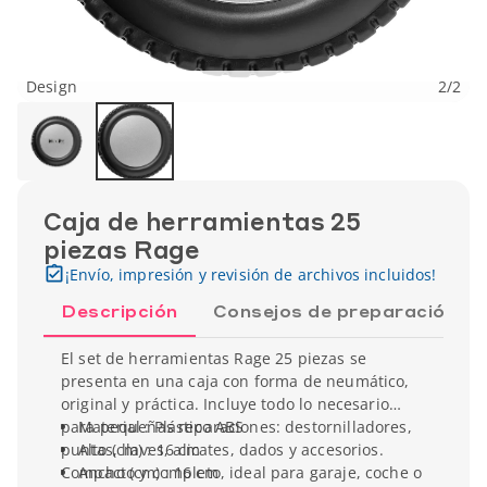
Design
2
/
2
Caja de herramientas 25
piezas Rage
¡Envío, impresión y revisión de archivos incluidos!
Descripción
Consejos de preparación
El set de herramientas Rage 25 piezas se
presenta en una caja con forma de neumático,
original y práctica. Incluye todo lo necesario
para pequeñas reparaciones: destornilladores,
Material : Plástico ABS
puntas, llaves, alicates, dados y accesorios.
Alto (cm) : 16 cm
Compacto y completo, ideal para garaje, coche o
Ancho (cm) : 16 cm