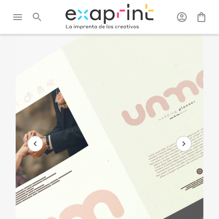
Exaprint
/
Flyers, catálogos
/
Folletos
/
Folleto papel
y folletos
reciclado