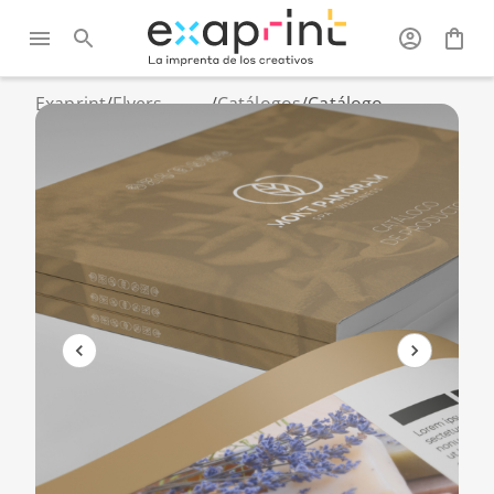
Exaprint
/
Flyers,
/
Catálogos
/
Catálogo
catálogos y
encolado hasta
folletos
500 ejemplares