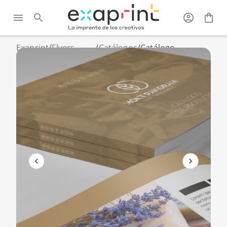
Exaprint
/
Flyers,
/
Catálogos
/
Catálogo
catálogos
encolado más de
y folletos
500 ejemplares