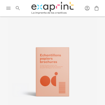
Exaprint
/
Kits de
/
Muestras de papeles para
muestras
folletos