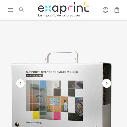
Exaprint
/
Kits de
/
Pack gran formato
muestras
rígido