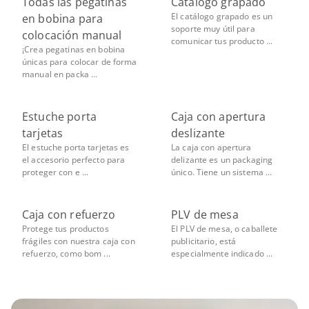
Todas las pegatinas
Catálogo grapado
El catálogo grapado es un
en bobina para
soporte muy útil para
colocación manual
comunicar tus producto ...
¡Crea pegatinas en bobina
únicas para colocar de forma
manual en packa ...
Estuche porta
Caja con apertura
tarjetas
deslizante
El estuche porta tarjetas es
La caja con apertura
el accesorio perfecto para
delizante es un packaging
proteger con e ...
único. Tiene un sistema ...
Caja con refuerzo
PLV de mesa
Protege tus productos
El PLV de mesa, o caballete
frágiles con nuestra caja con
publicitario, está
refuerzo, como bom ...
especialmente indicado ...