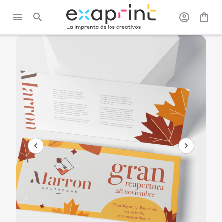
Exaprint
/
Tarjetas
/
Tarjetas de
/
Todas las tarjetas
Invitación
de invitación