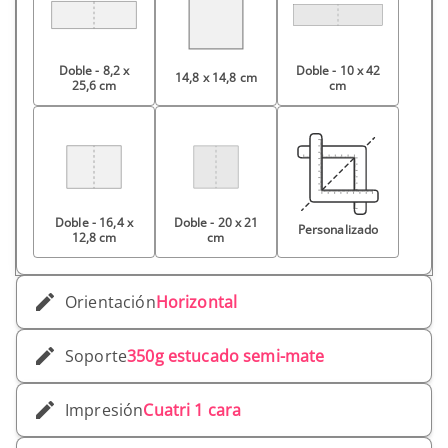
Doble - 8,2 x
Doble - 10 x 42
14,8 x 14,8 cm
25,6 cm
cm
Doble - 16,4 x
Doble - 20 x 21
Personalizado
12,8 cm
cm
Orientación
Horizontal
Soporte
350g estucado semi-mate
Impresión
Cuatri 1 cara