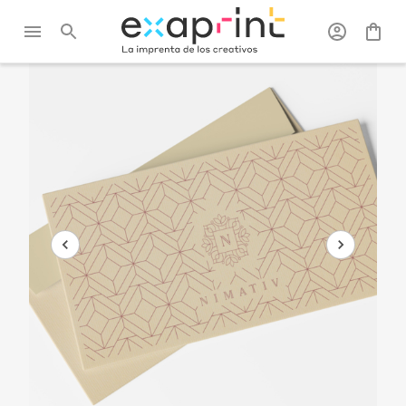
Exaprint
/
Oficina
/
Sobres
/
Sobre correspondencia