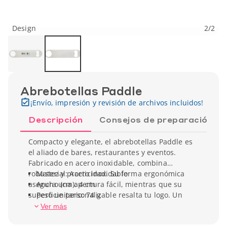
Design
2
/
2
Abrebotellas Paddle
¡Envío, impresión y revisión de archivos incluidos!
Descripción
Consejos de preparación
Compacto y elegante, el abrebotellas Paddle es
el aliado de bares, restaurantes y eventos.
Fabricado en acero inoxidable, combina
robustez y practicidad. Su forma ergonómica
Material: Acero inoxidable
asegura una apertura fácil, mientras que su
Ancho (cm): 4 cm
superficie personalizable resalta tu logo. Un
Peso unitario: 74 g
objeto útil y duradero que refuerza tu
Ver más
visibilidad.