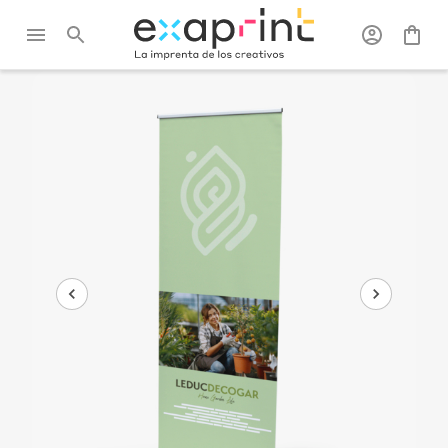
Exaprint
/
Posteres, roll-up y
/
Roll-
/
Roll-up
PLV
ups
design