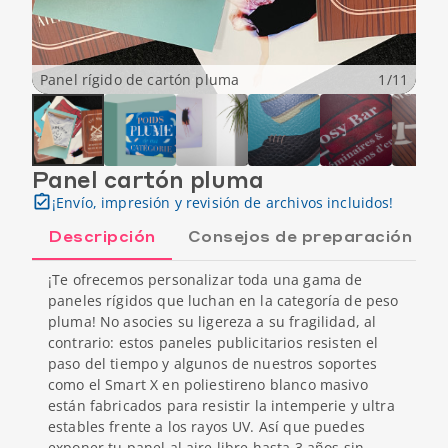
Panel rígido de cartón pluma
1
/
11
Panel cartón pluma
¡Envío, impresión y revisión de archivos incluidos!
Descripción
Consejos de preparación
¡Te ofrecemos personalizar toda una gama de
paneles rígidos que luchan en la categoría de peso
pluma! No asocies su ligereza a su fragilidad, al
contrario: estos paneles publicitarios resisten el
paso del tiempo y algunos de nuestros soportes
como el Smart X en poliestireno blanco masivo
están fabricados para resistir la intemperie y ultra
estables frente a los rayos UV. Así que puedes
exponer tu panel al aire libre hasta 3 años sin