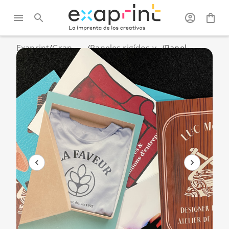
Exaprint
/
Gran
/
Paneles rigídos y
/
Panel
Formato
accessorios
cartón
pluma