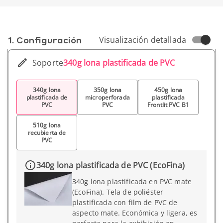
1. Conf­iguración
Visualización detallada
Soporte
340g lona plastificada de PVC
340g lona
350g lona
450g lona
plastificada de
microperforada
plastificada
PVC
PVC
Frontlit PVC B1
510g lona
recubierta de
PVC
340g lona plastificada de PVC (EcoFina)
340g lona plastificada en PVC mate
(EcoFina). Tela de poliéster
plastificada con film de PVC de
aspecto mate. Económica y ligera, es