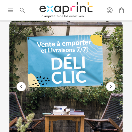
Exaprint
/
Gran
/
Lonas
/
Lona de
Formato
publicitarias
PVC