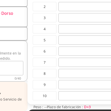
2
- Dorso
3
4
5
6
ilmente en la
pedido.
7
8
0
/
40
9
?
10
o Servicio de
Peso :
--
Plazo de fabricación :
D+3