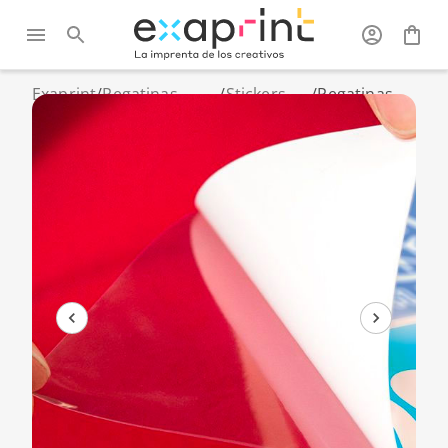
Exaprint
/
Pegatinas
/
Stickers
/
Pegatinas
personalizadas
pequeños
removibles
y vinilos
formatos
Yupo Tako