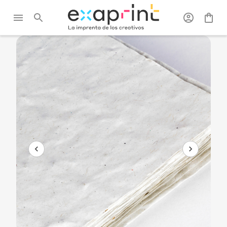
Exaprint
/
Tarjetas
/
Tarjetas
/
Tarjeta postal papel
postales
con semillas