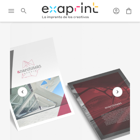
Exaprint
/
Tarjetas
/
Tarjetas
/
Tarjeta postal
postales
irrompible y lavable