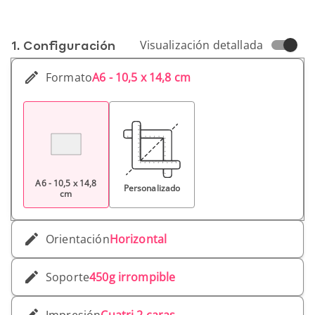
1. Conf­iguración
Visualización detallada
Formato
A6 - 10,5 x 14,8 cm
A6 - 10,5 x 14,8
Personalizado
cm
Orientación
Horizontal
Soporte
450g irrompible
Impresión
Cuatri 2 caras