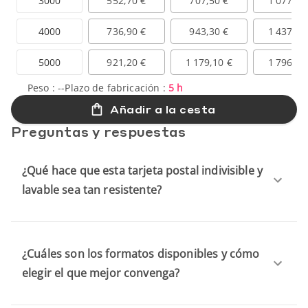
3000
552,70 €
707,50 €
1 077,80
4000
736,90 €
943,30 €
1 437,00
5000
921,20 €
1 179,10 €
1 796,30
Peso :
--
Plazo de fabricación :
5 h
Añadir a la cesta
Preguntas y respuestas
¿Qué hace que esta tarjeta postal indivisible y
lavable sea tan resistente?
¿Cuáles son los formatos disponibles y cómo
elegir el que mejor convenga?