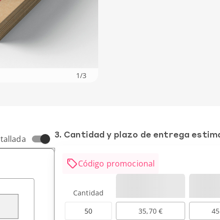
1
/
3
3. Cantidad y plazo de entrega esti
tallada
Código promocional
Cantidad
50
35,70 €
45