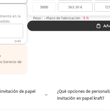
5000
563,50 €
72
ilmente en la
Peso :
--
Plazo de fabricación :
5 h
pedido.
Aña
0
/
40
?
o Servicio de
 invitación de papel
¿Qué opciones de personaliz
invitación en papel kraft?