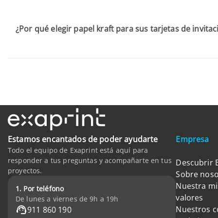
¿Por qué elegir papel kraft para sus tarjetas de invita
Estamos encantados de poder ayudarte
Empresa
Todo el equipo de Exaprint está aquí para
responder a tus preguntas y acompañarte en tus
Descubrir 
proyectos.
Sobre noso
Nuestra mi
1. Por teléfono
valores
De lunes a viernes de 9h a 19h
Nuestros 
911 860 190