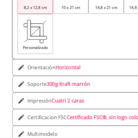
8,2 x 12,8 cm
10 x 21 cm
14,8 x 21 cm
14,8
Personalizado
Orientación
Horizontal
Soporte
300g Kraft marrón
Impresión
Cuatri 2 caras
Certificacion FSC
Certificado FSC®, sin logo co
Multimodelo