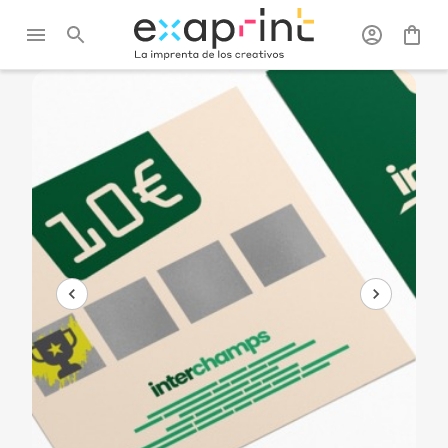
Exaprint
/
Tarjetas
/
Tarjetas de
/
Tarjeta de visita
visita
tinta rascable