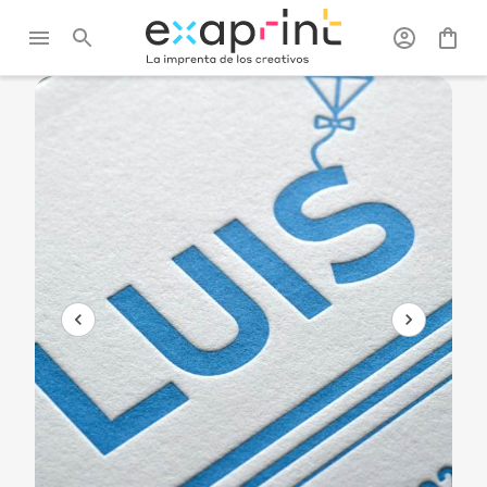
Exaprint
/
Tarjetas
/
Tarjetas
/
Tarjeta de visita golpe
de visita
seco / Letterpress