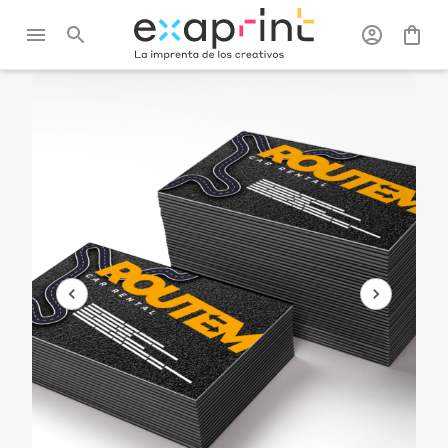
Exaprint
/
Tarjetas
/
Tarjetas de
/
Tarjeta de visita
visita
imán