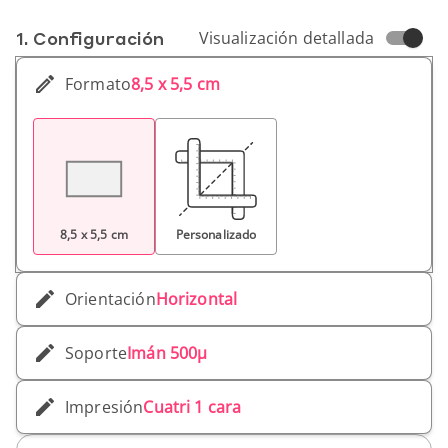
1. Conf­iguración
Visualización detallada
Formato
8,5 x 5,5 cm
8,5 x 5,5 cm
Personalizado
Orientación
Horizontal
Soporte
Imán 500µ
Impresión
Cuatri 1 cara