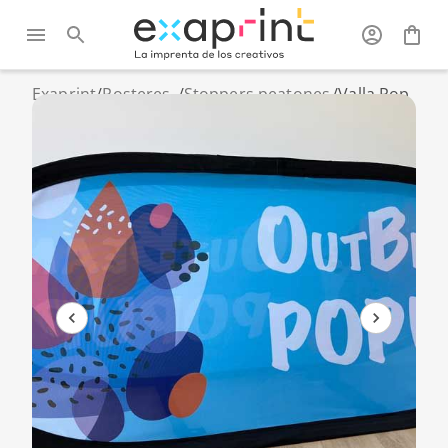
Exaprint
/
Posteres,
/
Stoppers peatones
/
Valla Pop
roll-up y
y caballetes
Up -
PLV
publicitarios
Outbean