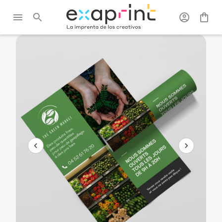
Exaprint
/
Posteres, roll-
/
Pósteres
/
Póster en papel
up y PLV
reciclado