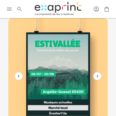
Exaprint
/
Posteres, roll-
/
Pósteres
/
Póster de papel
up y PLV
estucado