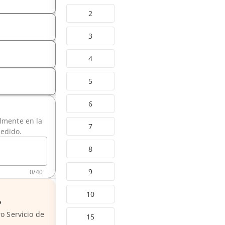
2
3
4
5
6
ilmente en la
7
pedido.
8
9
0
/
40
10
?
o Servicio de
15