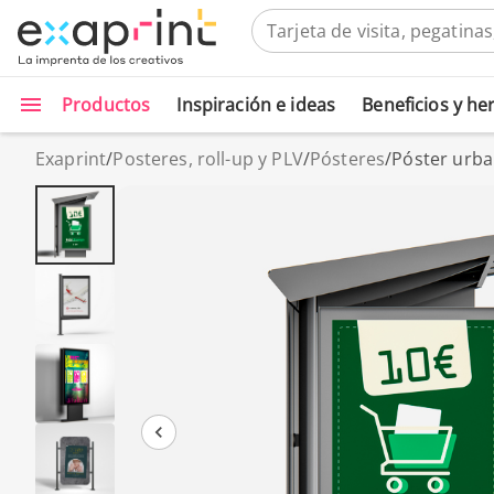
Productos
Inspiración e ideas
Beneficios y h
Exaprint
/
Posteres, roll-up y PLV
/
Pósteres
/
Póster urba