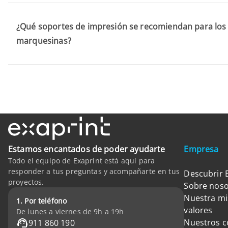
¿Qué soportes de impresión se recomiendan para los 
marquesinas?
Estamos encantados de poder ayudarte
Empresa
Todo el equipo de Exaprint está aquí para
responder a tus preguntas y acompañarte en tus
Descubrir 
proyectos.
Sobre noso
Nuestra mi
1. Por teléfono
valores
De lunes a viernes de 9h a 19h
Nuestros 
911 860 190