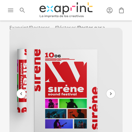
Exaprint
/
Posteres,
/
Pósteres
/
Poster para
roll-up y
interior en formato
PLV
estándar