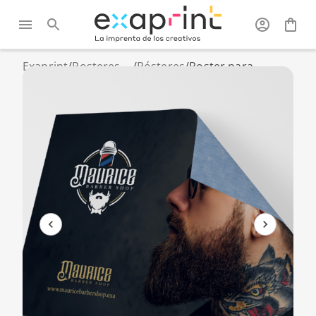
Exaprint
/
Posteres,
/
Pósteres
/
Poster para
roll-up y
exterior formato a
PLV
medida