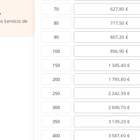
70
627,80 €
?
o Servicio de
80
717,50 €
90
807,20 €
100
896,90 €
150
1 345,40 €
200
1 793,80 €
250
2 242,30 €
300
2 690,70 €
350
3 139,20 €
400
3 587,60 €