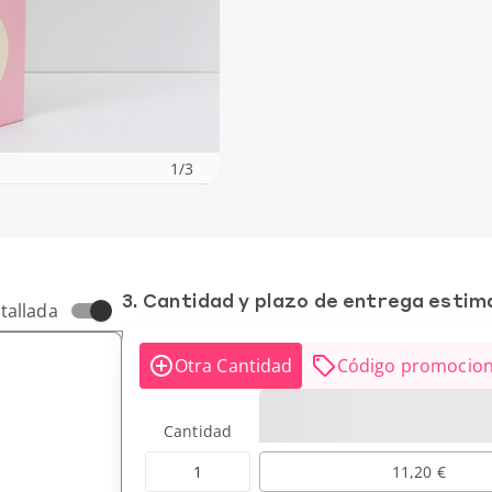
1
/
3
3. Cantidad y plazo de entrega esti
tallada
Otra Cantidad
Código promocion
Cantidad
1
11,20 €