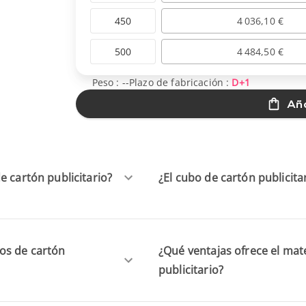
450
4 036,10 €
500
4 484,50 €
Peso :
--
Plazo de fabricación :
D+1
Aña
e cartón publicitario?
¿El cubo de cartón publicit
os de cartón
¿Qué ventajas ofrece el mate
publicitario?