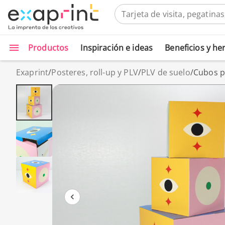
Productos
Inspiración e ideas
Beneficios y h
Exaprint
/
Posteres, roll-up y PLV
/
PLV de suelo
/
Cubos pu