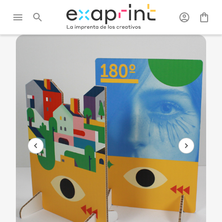
Exaprint
/
Posteres,
/
PLV de
/
PLV de suelo de
roll-up y PLV
suelo
cartón con pie