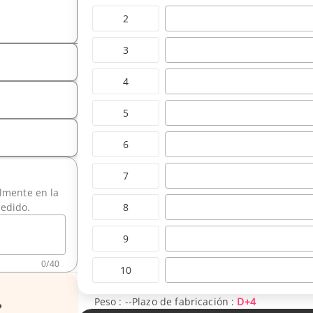
2
3
4
5
6
7
ilmente en la
8
pedido.
9
0
/
40
10
Peso :
--
Plazo de fabricación :
D+4
?