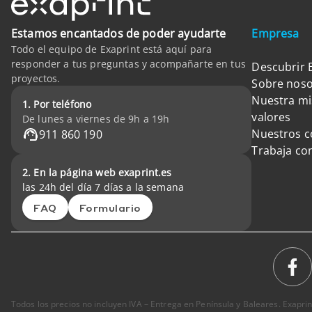
Estamos encantados de poder ayudarte
Empresa
Todo el equipo de Exaprint está aquí para
responder a tus preguntas y acompañarte en tus
Descubrir 
proyectos.
Sobre noso
Nuestra mi
1. Por teléfono
valores
De lunes a viernes de 9h a 19h
Nuestros 
911 860 190
Trabaja co
2. En la página web exaprint.es
las 24h del día 7 días a la semana
FAQ
Formulario
Todos los precios no incluyen IVA – Entrega en Península y Baleares. Exapr