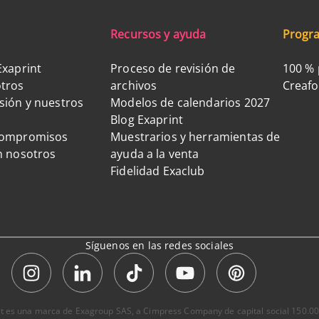
Recursos y ayuda
Progra
Exaprint
Proceso de revisión de
100 % 
tros
archivos
Creaf
sión y nuestros
Modelos de calendarios 2027
Blog Exaprint
compromisos
Muestrarios y herramientas de
n nosotros
ayuda a la venta
Fidelidad Exaclub
Síguenos en las redes sociales
int es una marca de Exagroup SAS, a Cimpress Company de capital social 150.00