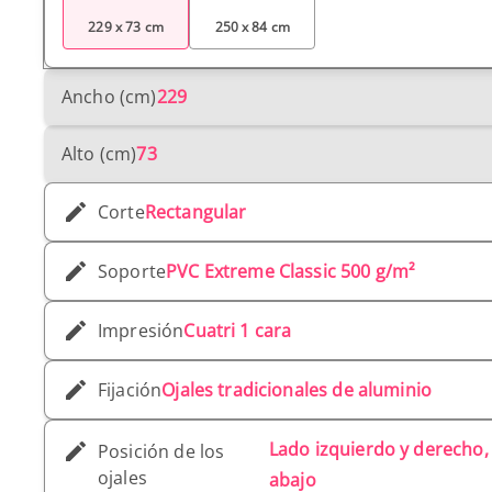
229 x 73 cm
250 x 84 cm
Ancho (cm)
229
Alto (cm)
73
Corte
Rectangular
Soporte
PVC Extreme Classic 500 g/m²
Impresión
Cuatri 1 cara
Fijación
Ojales tradicionales de aluminio
Lado izquierdo y derecho, 
Posición de los
ojales
abajo