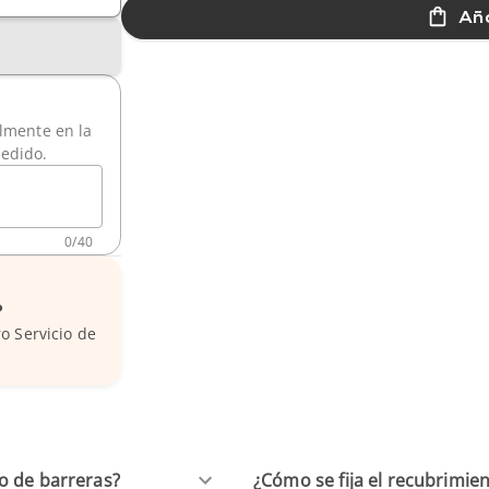
Aña
ilmente en la
pedido.
0
/
40
?
o Servicio de
o de barreras?
¿Cómo se fija el recubrimien