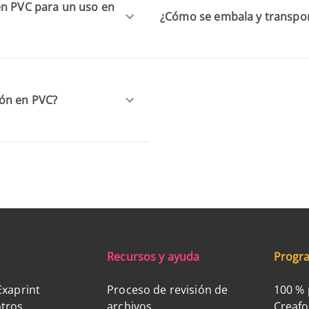
en PVC para un uso en
¿Cómo se embala y transpor
ión en PVC?
Recursos y ayuda
Progra
Exaprint
Proceso de revisión de
100 % 
tros
archivos
Creaf