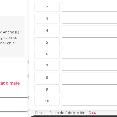
2
3
4
: Ancho (L)
ega con su
5
nal en el
6
7
8
icado mate
9
10
Peso :
--
Plazo de fabricación :
D+4