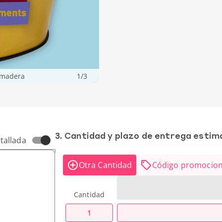
 madera
1
/
3
3. Cantidad y plazo de entrega esti
tallada
Otra Cantidad
Código promocion
Cantidad
1