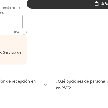
Aña
ilmente en la
pedido.
0
/
40
?
o Servicio de
ador de recepción en
¿Qué opciones de personali
en PVC?