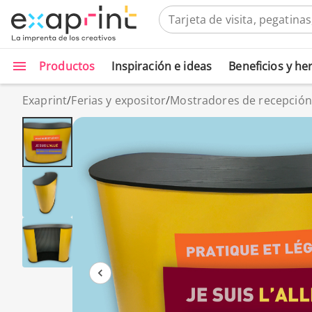
Productos
Inspiración e ideas
Beneficios y h
Exaprint
/
Ferias y expositor
/
Mostradores de recepción