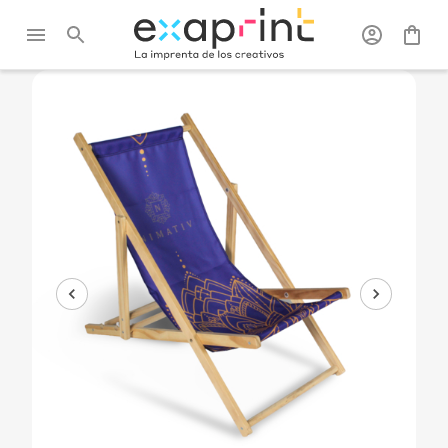
Exaprint
/
Ferias y
/
Mobiliarios de
/
Hamaca
expositor
stand