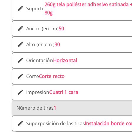
260g tela poliéster adhesivo satinada +
Soporte
80g
Ancho (en cm)
50
Alto (en cm.)
30
Orientación
Horizontal
Corte
Corte recto
Impresión
Cuatri 1 cara
Número de tiras
1
Superposición de las tiras
Instalación borde c