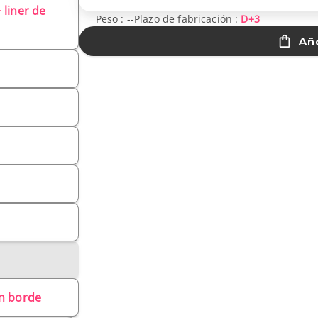
 liner de
Peso :
--
Plazo de fabricación :
D+3
Aña
on borde