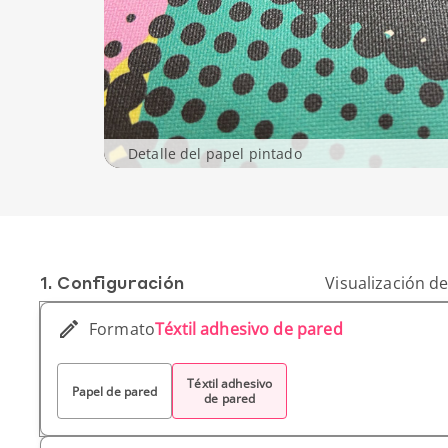
Detalle del papel pintado
1. Conf­iguración
Visualización de
Formato
Téxtil adhesivo de pared
Téxtil adhesivo
Papel de pared
de pared