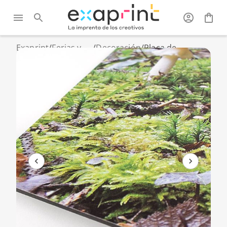
Exaprint
/
Ferias y
/
Decoración
/
Placa de
expositor
aluminio
decorativa