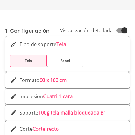
1. Conf­iguración
Visualización detallada
Tipo de soporte
Tela
Tela
Papel
Formato
60 x 160 cm
Impresión
Cuatri 1 cara
Soporte
100g tela malla bloqueada B1
Corte
Corte recto