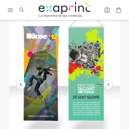
Exaprint
/
Ferias y
/
Decoración
/
Kakemono -
expositor
suspendido