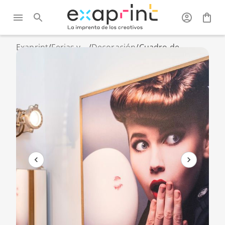
Exaprint
/
Ferias y
/
Decoración
/
Cuadro de
expositor
madera con tela
tensada