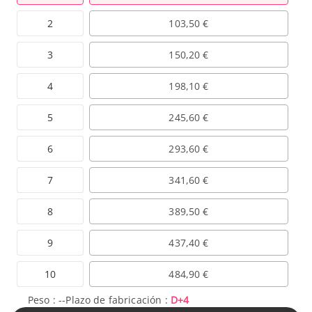
2
103,50 €
3
150,20 €
4
198,10 €
5
245,60 €
6
293,60 €
7
341,60 €
8
389,50 €
9
437,40 €
10
484,90 €
Peso :
--
Plazo de fabricación :
D+4