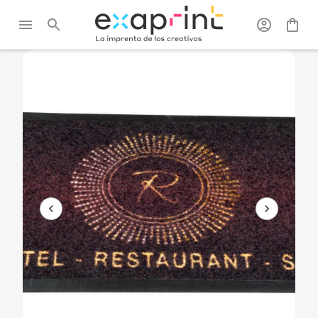
Exaprint
/
Ferias y
/
Decoración
/
Alfombra
expositor
personalizada