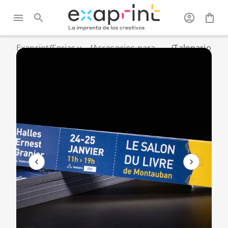
Exaprint
/
Ferias y
/
Accesorios para
/
Talonario
expositor
eventos
de tickets
personalizados