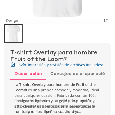
Design
1
/
1
T-shirt Overlay para hombre
Fruit of the Loom®
¡Envío, impresión y revisión de archivos incluidos!
Descripción
Consejos de preparación
La
T-shirt Overlay para hombre de Fruit of the
Loom®
es una prenda cómoda y moderna, ideal
para cualquier ocasión. Fabricada con un 100%
de algodón ligero de 160 g/m² (97% algodón y
Con un corte clásico y un tejido de punto fino,
3% poliéster en el modelo gris jaspeado), esta
esta camiseta es perfecta para personalizarla
camiseta destaca por su suavidad y
con tus propios diseños. La etiqueta