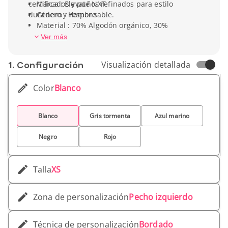
certificados y puños refinados para estilo
Marca : Elevate NXT
duradero y responsable.
Género : Hombre
Material : 70% Algodón orgánico, 30%
Poliéster reciclado
Ver más
Tipo de manga : Manga corta
Peso unitario: 220 g
1. Conf­iguración
Visualización detallada
Color
Blanco
Blanco
Gris tormenta
Azul marino
Negro
Rojo
Talla
XS
Zona de personalización
Pecho izquierdo
Técnica de personalización
Bordado