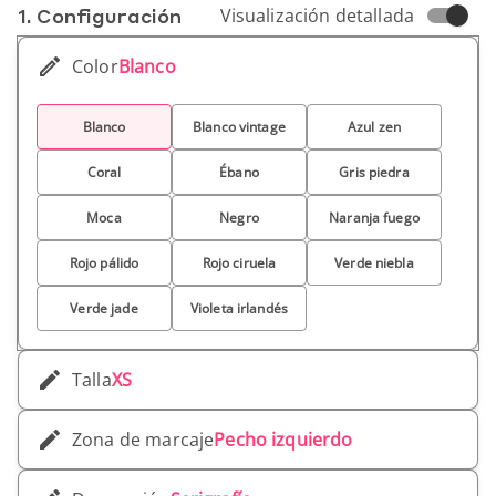
1. Conf­iguración
Visualización detallada
Color
Blanco
Blanco
Blanco vintage
Azul zen
Coral
Ébano
Gris piedra
Moca
Negro
Naranja fuego
Rojo pálido
Rojo ciruela
Verde niebla
Verde jade
Violeta irlandés
Talla
XS
Zona de marcaje
Pecho izquierdo